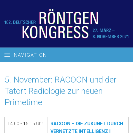
NAVIGATION
5. November: RACOON und der
Tatort Radiologie zur neuen
Primetime
14.00 - 15.15 Uhr
RACOON – DIE ZUKUNFT DURCH
VERNETZTE INTELLIGENZ I