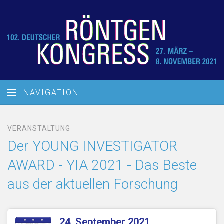
NAVIGATION
VERANSTALTUNG
Der YOUNG INVESTIGATOR
AWARD - YIA 2021 - Das Beste
aus der aktuellen Forschung
24. September 2021