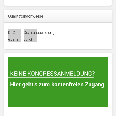
Qualitätsnachweise
DRG-
Qualitätssicherung
eigene
durch
Veranstaltung
die
Akademie
für
Fort-
und
Weiterbildung
in der
Radiologie