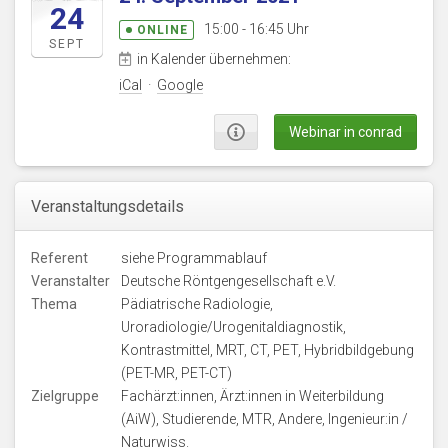
24
15:00 - 16:45 Uhr
ONLINE
SEPT
in Kalender übernehmen:
iCal
·
Google
Webinar in conrad
Veranstaltungsdetails
Referent
siehe Programmablauf
Veranstalter
Deutsche Röntgengesellschaft e.V.
Thema
Pädiatrische Radiologie,
Uroradiologie/Urogenitaldiagnostik,
Kontrastmittel, MRT, CT, PET, Hybridbildgebung
(PET-MR, PET-CT)
Zielgruppe
Fachärzt:innen, Ärzt:innen in Weiterbildung
(AiW), Studierende, MTR, Andere, Ingenieur:in /
Naturwiss.