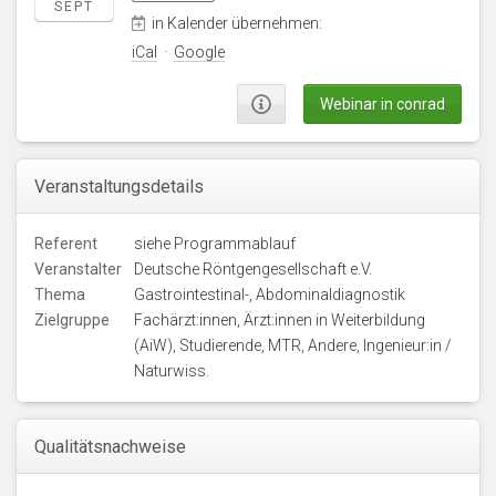
SEPT
in Kalender übernehmen:
iCal
·
Google
Webinar in conrad
Veranstaltungsdetails
Referent
siehe Programmablauf
Veranstalter
Deutsche Röntgengesellschaft e.V.
Thema
Gastrointestinal-, Abdominaldiagnostik
Zielgruppe
Fachärzt:innen, Ärzt:innen in Weiterbildung
(AiW), Studierende, MTR, Andere, Ingenieur:in /
Naturwiss.
Qualitätsnachweise