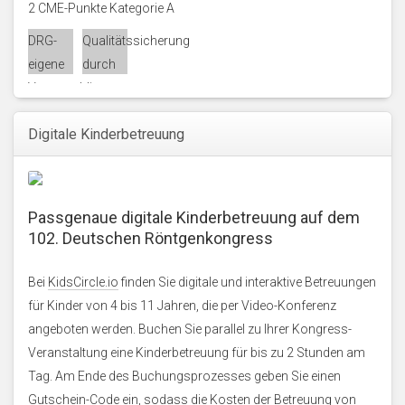
2 CME-Punkte Kategorie A
DRG-
Qualitätssicherung
eigene
durch
Veranstaltung
die
Akademie
Digitale Kinderbetreuung
für
Fort-
und
Weiterbildung
Passgenaue digitale Kinderbetreuung auf dem
in der
102. Deutschen Röntgenkongress
Radiologie
Bei
KidsCircle.io
finden Sie digitale und interaktive Betreuungen
für Kinder von 4 bis 11 Jahren, die per Video-Konferenz
angeboten werden. Buchen Sie parallel zu Ihrer Kongress-
Veranstaltung eine Kinderbetreuung für bis zu 2 Stunden am
Tag. Am Ende des Buchungsprozesses geben Sie einen
Gutschein-Code ein, sodass die Kosten der Betreuung von