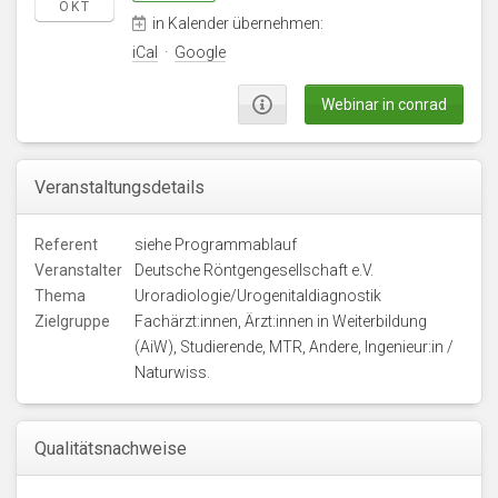
OKT
in Kalender übernehmen:
iCal
·
Google
Webinar in conrad
Veranstaltungsdetails
Referent
siehe Programmablauf
Veranstalter
Deutsche Röntgengesellschaft e.V.
Thema
Uroradiologie/Urogenitaldiagnostik
Zielgruppe
Fachärzt:innen, Ärzt:innen in Weiterbildung
(AiW), Studierende, MTR, Andere, Ingenieur:in /
Naturwiss.
Qualitätsnachweise