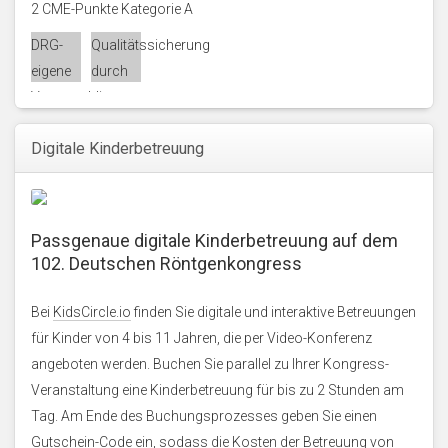
2 CME-Punkte Kategorie A
DRG-
Qualitätssicherung
eigene
durch
Veranstaltung
die
Akademie
Digitale Kinderbetreuung
für
Fort-
und
Weiterbildung
Passgenaue digitale Kinderbetreuung auf dem
in der
102. Deutschen Röntgenkongress
Radiologie
Bei
KidsCircle.io
finden Sie digitale und interaktive Betreuungen
für Kinder von 4 bis 11 Jahren, die per Video-Konferenz
angeboten werden. Buchen Sie parallel zu Ihrer Kongress-
Veranstaltung eine Kinderbetreuung für bis zu 2 Stunden am
Tag. Am Ende des Buchungsprozesses geben Sie einen
Gutschein-Code ein, sodass die Kosten der Betreuung von