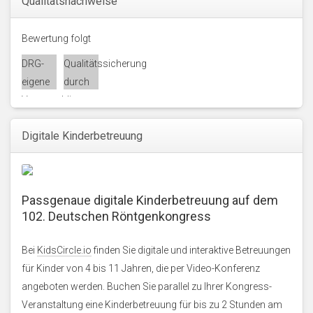
Qualitätsnachweise
Bewertung folgt
DRG-
Qualitätssicherung
eigene
durch
Veranstaltung
die
Akademie
Digitale Kinderbetreuung
für
Fort-
und
Weiterbildung
Passgenaue digitale Kinderbetreuung auf dem
in der
102. Deutschen Röntgenkongress
Radiologie
Bei
KidsCircle.io
finden Sie digitale und interaktive Betreuungen
für Kinder von 4 bis 11 Jahren, die per Video-Konferenz
angeboten werden. Buchen Sie parallel zu Ihrer Kongress-
Veranstaltung eine Kinderbetreuung für bis zu 2 Stunden am