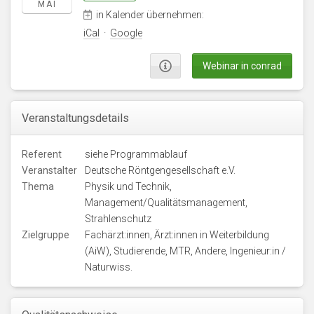
MAI
in Kalender übernehmen:
iCal
·
Google
Webinar in conrad
Veranstaltungsdetails
Referent
siehe Programmablauf
Veranstalter
Deutsche Röntgengesellschaft e.V.
Thema
Physik und Technik,
Management/Qualitätsmanagement,
Strahlenschutz
Zielgruppe
Fachärzt:innen, Ärzt:innen in Weiterbildung
(AiW), Studierende, MTR, Andere, Ingenieur:in /
Naturwiss.